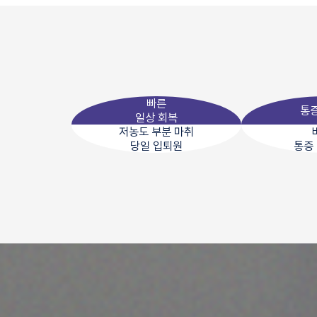
빠른
통
일상 회복
저농도 부분 마취
당일 입퇴원
통증