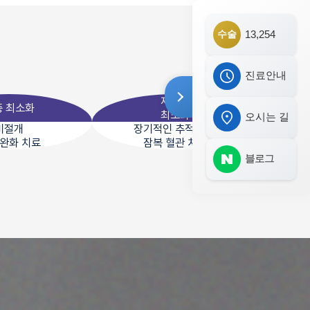
수술
13,254
진료안내
재발률
증 최소화
최소화
오시는 길
비절개
장기적인 추적 관찰
 완화 치료
잠복 혈관 치료
블로그