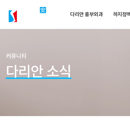
댓글
조회
작성일
다리안 흉부외과
하지정
커뮤니티
다리안 소식