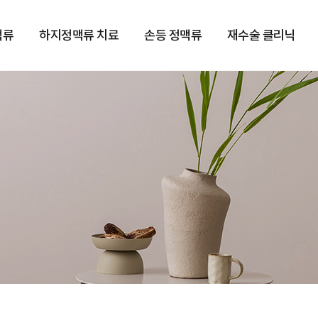
맥류
하지정맥류 치료
손등 정맥류
재수술 클리닉