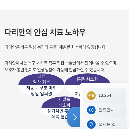
다리안의 안심 치료 노하우
다리안은 빠른 일상 복귀와 통증·재발률 최소화에 앞장섭니다.
다리안에서는 누구나 치료 직후 직접 수술실에서 걸어나올 수 있으며,
보호자 동반 없이도 일상생활이 가능해 안심하실 수 있습니다.
빠른
통증 최소화
일상 회복
저농도 부분 마취
비절개
당일 입퇴원
통증 완화 치료
13,254
수술
재발률
최소화
진료안내
장기적인 추적 관찰
잠복 혈관 치료
오시는 길