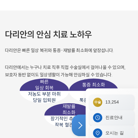
다리안의 안심 치료 노하우
다리안은 빠른 일상 복귀와 통증·재발률 최소화에 앞장섭니다.
다리안에서는 누구나 치료 직후 직접 수술실에서 걸어나올 수 있으며,
보호자 동반 없이도 일상생활이 가능해 안심하실 수 있습니다.
빠른
통증 최소화
일상 회복
저농도 부분 마취
비절개
당일 입퇴원
통증 완화 치료
13,254
수술
재발률
최소화
진료안내
장기적인 추적 관찰
잠복 혈관 치료
오시는 길